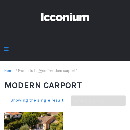
Home
/ Products tagged “modern carport”
MODERN CARPORT
Showing the single result