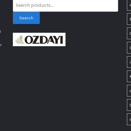
Search
i
r