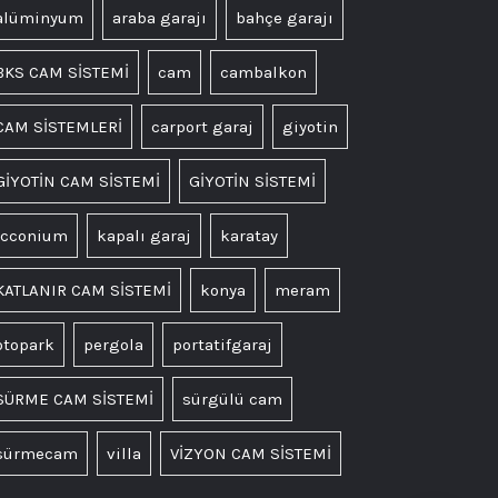
alüminyum
araba garajı
bahçe garajı
BKS CAM SİSTEMİ
cam
cambalkon
CAM SİSTEMLERİ
carport garaj
giyotin
GİYOTİN CAM SİSTEMİ
GİYOTİN SİSTEMİ
icconium
kapalı garaj
karatay
KATLANIR CAM SİSTEMİ
konya
meram
otopark
pergola
portatifgaraj
SÜRME CAM SİSTEMİ
sürgülü cam
sürmecam
villa
VİZYON CAM SİSTEMİ