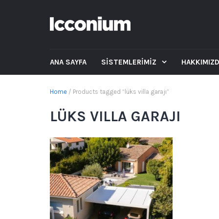
ANA SAYFA
SİSTEMLERİMİZ
HAKKIMIZ
Home
/ Products tagged “lüks villa garajı”
LÜKS VILLA GARAJI