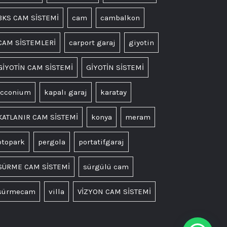
BKS CAM SİSTEMİ
cam
cambalkon
CAM SİSTEMLERİ
carport garaj
giyotin
GİYOTİN CAM SİSTEMİ
GİYOTİN SİSTEMİ
icconium
kapalı garaj
karatay
KATLANIR CAM SİSTEMİ
konya
meram
otopark
pergola
portatifgaraj
SÜRME CAM SİSTEMİ
sürgülü cam
sürmecam
villa
VİZYON CAM SİSTEMİ