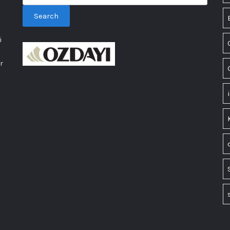
Search
i
r