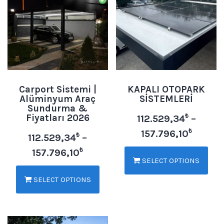
Carport Sistemi |
KAPALI OTOPARK
Alüminyum Araç
SİSTEMLERİ
Sundurma &
Fiyatları 2026
₺
112.529,34
–
₺
157.796,10
₺
112.529,34
–
₺
157.796,10
SELECT OPTIONS
SELECT OPTIONS